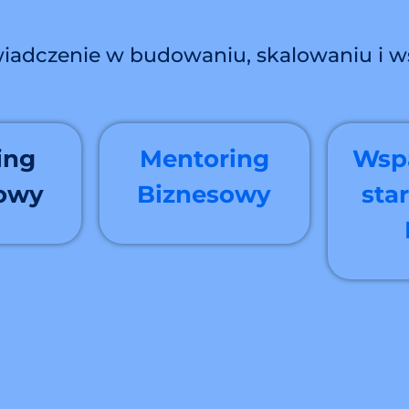
iadczenie w budowaniu, skalowaniu i w
ing
Mentoring
Wspa
owy
Biznesowy
sta