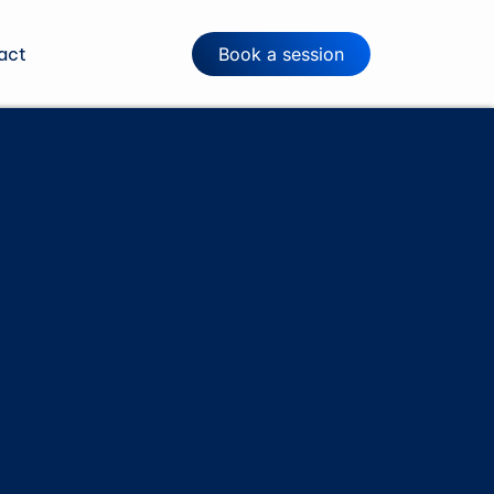
act
Book a session